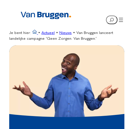
Ga
naar
Search
de
inhoud
Je bent hier:
•
Actueel
•
Nieuws
•
Van Bruggen lanceert
landelijke campagne ‘Geen Zorgen. Van Bruggen.’