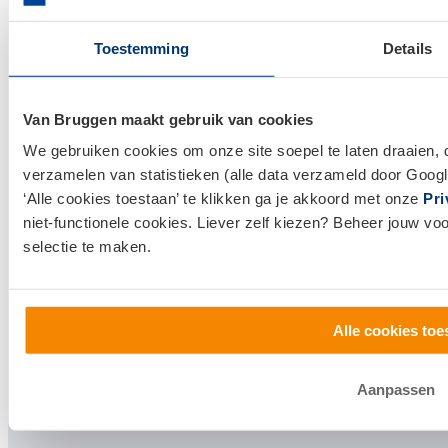
Makelaardij
Toestemming
Details
Huis kopen
Huis verkopen
Van Bruggen maakt gebruik van cookies
Klantenservice en contact
We gebruiken cookies om onze site soepel te laten draaien, 
verzamelen van statistieken (alle data verzameld door Googl
Bezoek een
vestiging
bij jou in de buurt, of neem
‘Alle cookies toestaan’ te klikken ga je akkoord met onze
Pri
contact met ons op.
niet-functionele cookies. Liever zelf kiezen? Beheer jouw vo
selectie te maken.
0800 1600
info@vanbruggen.nl
Alle cookies toe
Aanpassen