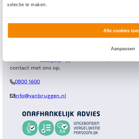
selectie te maken.
Makelaardij
Huis kopen
Huis verkopen
Alle cookies toe
Klantenservice en contact
Aanpassen
Bezoek een
vestiging
bij jou in de buurt, of neem
contact met ons op.
0800 1600
info@vanbruggen.nl