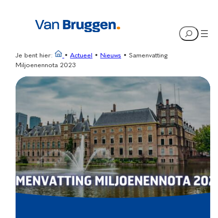
Ga
naar
Search
de
inhoud
Je bent hier:
•
Actueel
•
Nieuws
•
Samenvatting
Miljoenennota 2023