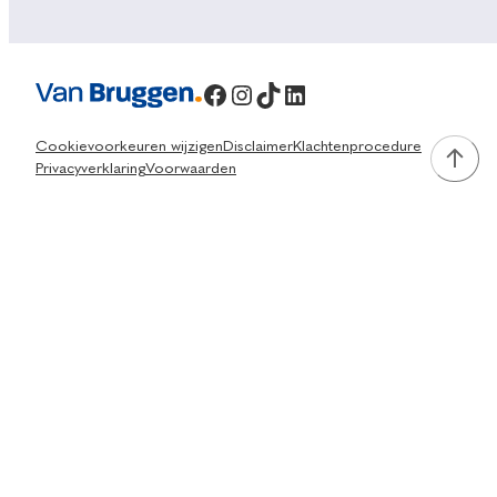
Facebook
Instagram
TikTok
LinkedIn
Cookievoorkeuren wijzigen
Disclaimer
Klachtenprocedure
Privacyverklaring
Voorwaarden