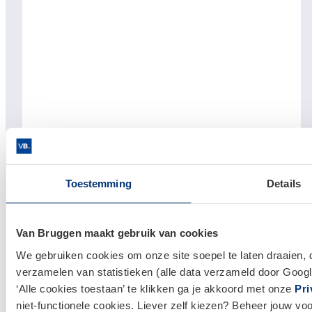
Toestemming
Details
Links
Hypotheken
Van Bruggen maakt gebruik van cookies
Hypotheek afsluiten
We gebruiken cookies om onze site soepel te laten draaien, 
Actuele hypotheekrentes
verzamelen van statistieken (alle data verzameld door Googl
Financieel Advies
‘Alle cookies toestaan’ te klikken ga je akkoord met onze
Pri
niet-functionele cookies. Liever zelf kiezen? Beheer jouw vo
Verzekeringsadvies