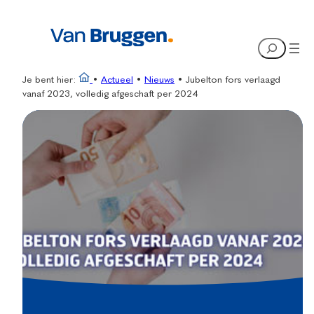
Ga
naar
Search
de
inhoud
Je bent hier:
•
Actueel
•
Nieuws
•
Jubelton fors verlaagd
vanaf 2023, volledig afgeschaft per 2024