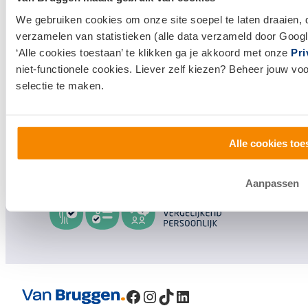
We gebruiken cookies om onze site soepel te laten draaien, 
Klantenservice en contact
verzamelen van statistieken (alle data verzameld door Googl
‘Alle cookies toestaan’ te klikken ga je akkoord met onze
Pri
Bezoek een
vestiging
bij jou in de buurt, of neem
niet-functionele cookies. Liever zelf kiezen? Beheer jouw vo
contact met ons op.
selectie te maken.
0800 1600
info@vanbruggen.nl
Alle cookies toe
Aanpassen
Facebook
Instagram
TikTok
LinkedIn