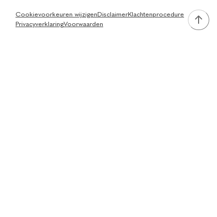
Cookievoorkeuren wijzigen
Disclaimer
Klachtenprocedure
Privacyverklaring
Voorwaarden