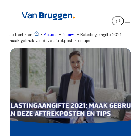
Ga
naar
Search
de
inhoud
Je bent hier:
•
Actueel
•
Nieuws
•
Belastingaangifte 2021:
maak gebruik van deze aftrekposten en tips