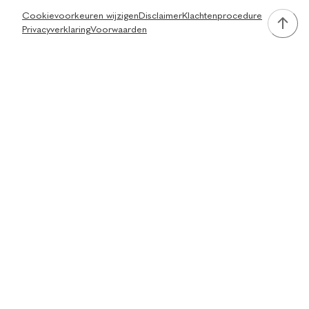
Cookievoorkeuren wijzigen
Disclaimer
Klachtenprocedure
Privacyverklaring
Voorwaarden