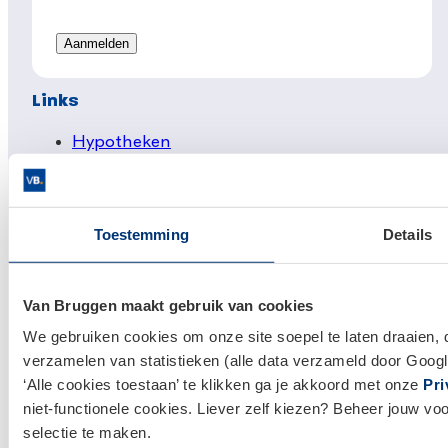
Links
Hypotheken
Hypotheek afsluiten
Actuele hypotheekrentes
Toestemming
Details
Financieel Advies
Verzekeringsadvies
Van Bruggen maakt gebruik van cookies
Makelaardij
We gebruiken cookies om onze site soepel te laten draaien, 
Huis kopen
verzamelen van statistieken (alle data verzameld door Googl
Huis verkopen
‘Alle cookies toestaan’ te klikken ga je akkoord met onze
Pri
niet-functionele cookies. Liever zelf kiezen? Beheer jouw vo
selectie te maken.
Klantenservice en contact