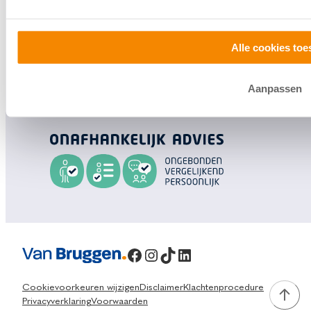
Bezoek een
vestiging
bij jou in de buurt, of neem
contact met ons op.
Alle cookies toe
0800 1600
Aanpassen
info@vanbruggen.nl
Facebook
Instagram
TikTok
LinkedIn
Cookievoorkeuren wijzigen
Disclaimer
Klachtenprocedure
Privacyverklaring
Voorwaarden