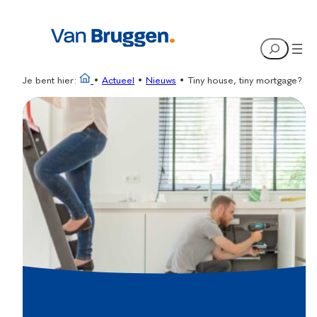
Ga
naar
Search
de
inhoud
Je bent hier:
•
Actueel
•
Nieuws
•
Tiny house, tiny mortgage?