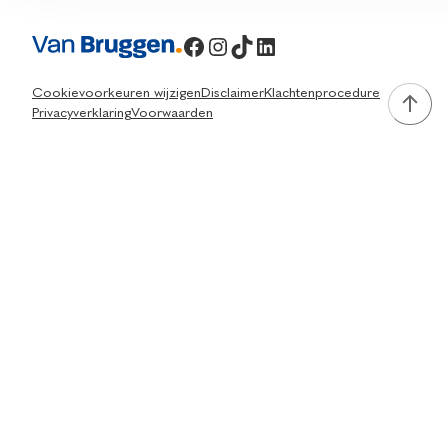
Facebook
Instagram
TikTok
LinkedIn
Cookievoorkeuren wijzigen
Disclaimer
Klachtenprocedure
Privacyverklaring
Voorwaarden