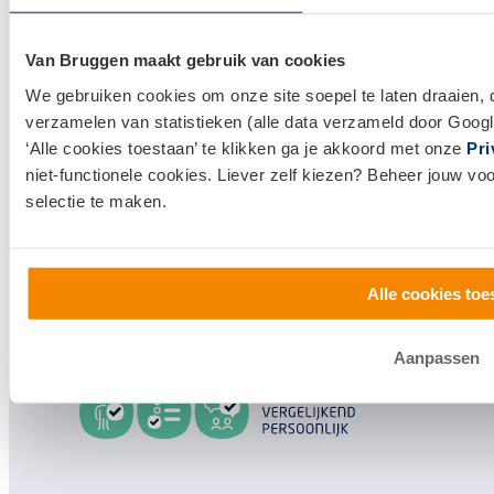
Huis kopen
Van Bruggen maakt gebruik van cookies
Huis verkopen
We gebruiken cookies om onze site soepel te laten draaien, 
verzamelen van statistieken (alle data verzameld door Googl
Klantenservice en contact
‘Alle cookies toestaan’ te klikken ga je akkoord met onze
Pri
Bezoek een
vestiging
bij jou in de buurt, of neem
niet-functionele cookies. Liever zelf kiezen? Beheer jouw vo
contact met ons op.
selectie te maken.
0800 1600
Alle cookies toe
info@vanbruggen.nl
Aanpassen