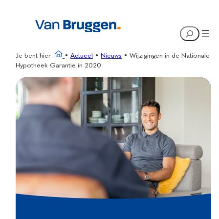
Ga
naar
Search
de
inhoud
Je bent hier:
•
Actueel
•
Nieuws
•
Wijzigingen in de Nationale
Hypotheek Garantie in 2020