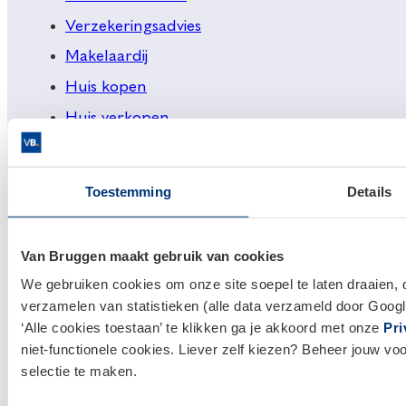
Verzekeringsadvies
Makelaardij
Huis kopen
Huis verkopen
Klantenservice en contact
Toestemming
Details
Bezoek een
vestiging
bij jou in de buurt, of neem
contact met ons op.
Van Bruggen maakt gebruik van cookies
0800 1600
We gebruiken cookies om onze site soepel te laten draaien, 
verzamelen van statistieken (alle data verzameld door Googl
info@vanbruggen.nl
‘Alle cookies toestaan’ te klikken ga je akkoord met onze
Pri
niet-functionele cookies. Liever zelf kiezen? Beheer jouw vo
selectie te maken.