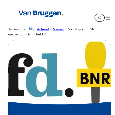
Ga
naar
Search
de
inhoud
Je bent hier:
•
Actueel
•
Nieuws
•
Vandaag op BNR
nieuwsradio én in het FD