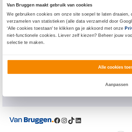
Van Bruggen maakt gebruik van cookies
Klantenservice en contact
We gebruiken cookies om onze site soepel te laten draaien, 
Bezoek een
vestiging
bij jou in de buurt, of neem
verzamelen van statistieken (alle data verzameld door Googl
contact met ons op.
‘Alle cookies toestaan’ te klikken ga je akkoord met onze
Pri
niet-functionele cookies. Liever zelf kiezen? Beheer jouw vo
0800 1600
selectie te maken.
info@vanbruggen.nl
Alle cookies toe
Aanpassen
Facebook
Instagram
TikTok
LinkedIn