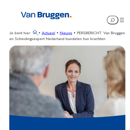
Ga
naar
Search
de
inhoud
Je bent hier:
•
Actueel
•
Nieuws
•
PERSBERICHT: Van Bruggen
en Scheidingsexpert Nederland bundelen hun krachten