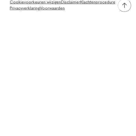
Cookievoorkeuren wijzigen
Disclaimer
Klachtenprocedure
Privacyverklaring
Voorwaarden