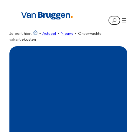
Ga
naar
Search
de
inhoud
Je bent hier:
•
Actueel
•
Nieuws
•
Onverwachte
vakantiekosten