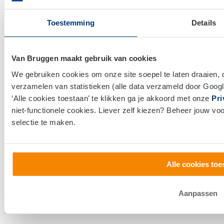
Huis kopen
Huis verkopen
Toestemming
Details
Klantenservice en contact
Van Bruggen maakt gebruik van cookies
Bezoek een
vestiging
bij jou in de buurt, of neem
We gebruiken cookies om onze site soepel te laten draaien, 
contact met ons op.
verzamelen van statistieken (alle data verzameld door Googl
‘Alle cookies toestaan’ te klikken ga je akkoord met onze
Pri
0800 1600
niet-functionele cookies. Liever zelf kiezen? Beheer jouw vo
selectie te maken.
info@vanbruggen.nl
Alle cookies toe
Aanpassen