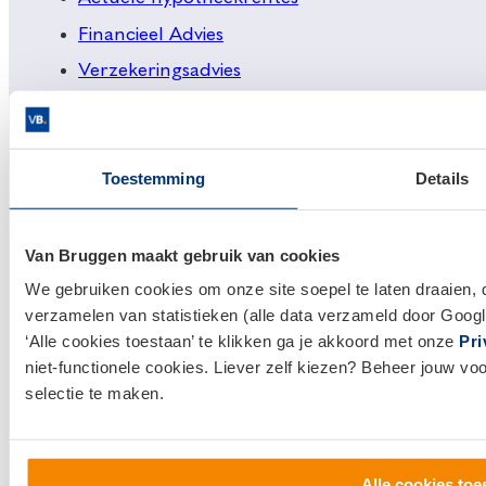
Financieel Advies
Verzekeringsadvies
Makelaardij
Huis kopen
Toestemming
Details
Huis verkopen
Klantenservice en contact
Van Bruggen maakt gebruik van cookies
Bezoek een
vestiging
bij jou in de buurt, of neem
We gebruiken cookies om onze site soepel te laten draaien, 
contact met ons op.
verzamelen van statistieken (alle data verzameld door Googl
‘Alle cookies toestaan’ te klikken ga je akkoord met onze
Pri
0800 1600
niet-functionele cookies. Liever zelf kiezen? Beheer jouw vo
selectie te maken.
info@vanbruggen.nl
Alle cookies toe