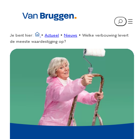
Ga
naar
Search
de
inhoud
Je bent hier:
•
Actueel
•
Nieuws
•
Welke verbouwing levert
de meeste waardestijging op?