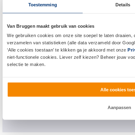
Huis kopen
Toestemming
Details
Huis verkopen
Van Bruggen maakt gebruik van cookies
Klantenservice en contact
We gebruiken cookies om onze site soepel te laten draaien, 
verzamelen van statistieken (alle data verzameld door Googl
Bezoek een
vestiging
bij jou in de buurt, of neem
‘Alle cookies toestaan’ te klikken ga je akkoord met onze
Pri
contact met ons op.
niet-functionele cookies. Liever zelf kiezen? Beheer jouw vo
selectie te maken.
0800 1600
info@vanbruggen.nl
Alle cookies toe
Aanpassen