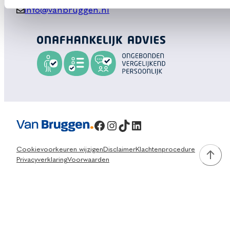
info@vanbruggen.nl
Facebook
Instagram
TikTok
LinkedIn
Cookievoorkeuren wijzigen
Disclaimer
Klachtenprocedure
Privacyverklaring
Voorwaarden