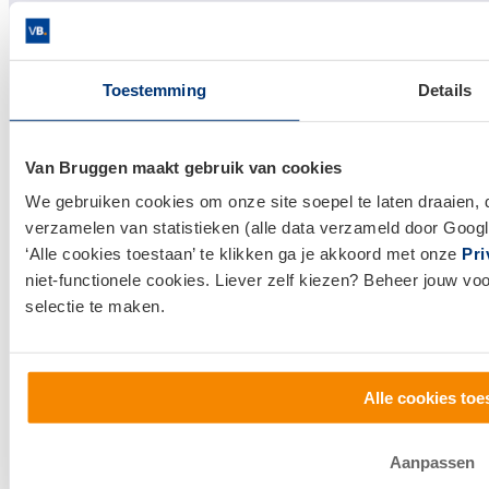
Hypotheken
Hypotheek afsluiten
Toestemming
Details
Actuele hypotheekrentes
Financieel Advies
Van Bruggen maakt gebruik van cookies
Verzekeringsadvies
We gebruiken cookies om onze site soepel te laten draaien, 
Makelaardij
verzamelen van statistieken (alle data verzameld door Googl
Huis kopen
‘Alle cookies toestaan’ te klikken ga je akkoord met onze
Pri
Huis verkopen
niet-functionele cookies. Liever zelf kiezen? Beheer jouw vo
selectie te maken.
Klantenservice en contact
Bezoek een
vestiging
bij jou in de buurt, of neem
Alle cookies toe
contact met ons op.
0800 1600
Aanpassen