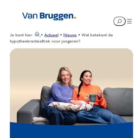
Ga
naar
Search
de
inhoud
Je bent hier:
•
Actueel
•
Nieuws
•
Wat betekent de
hypotheekrenteaftrek voor jongeren?