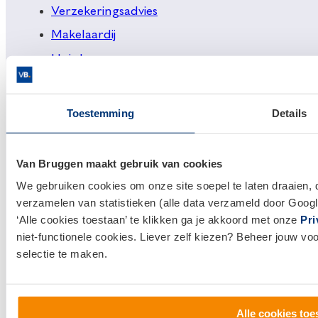
Verzekeringsadvies
Makelaardij
Huis kopen
Huis verkopen
Toestemming
Details
Klantenservice en contact
Bezoek een
vestiging
bij jou in de buurt, of neem
Van Bruggen maakt gebruik van cookies
contact met ons op.
We gebruiken cookies om onze site soepel te laten draaien, 
0800 1600
verzamelen van statistieken (alle data verzameld door Googl
‘Alle cookies toestaan’ te klikken ga je akkoord met onze
Pri
info@vanbruggen.nl
niet-functionele cookies. Liever zelf kiezen? Beheer jouw vo
selectie te maken.
Alle cookies toe