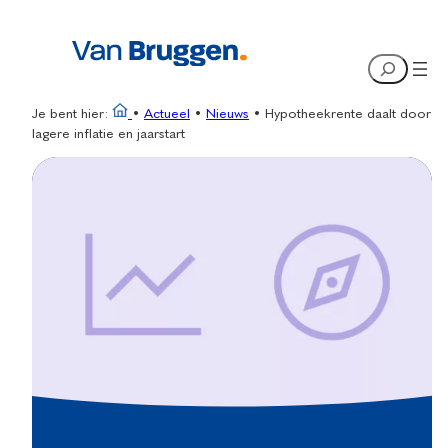
Ga
naar
Search
de
inhoud
Je bent hier:
•
Actueel
•
Nieuws
•
Hypotheekrente daalt door
lagere inflatie en jaarstart