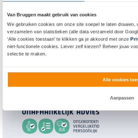
Makelaardij
Van Bruggen maakt gebruik van cookies
Huis kopen
We gebruiken cookies om onze site soepel te laten draaien, 
Huis verkopen
verzamelen van statistieken (alle data verzameld door Googl
‘Alle cookies toestaan’ te klikken ga je akkoord met onze
Pri
Klantenservice en contact
niet-functionele cookies. Liever zelf kiezen? Beheer jouw vo
selectie te maken.
Bezoek een
vestiging
bij jou in de buurt, of neem
contact met ons op.
Alle cookies toe
0800 1600
info@vanbruggen.nl
Aanpassen