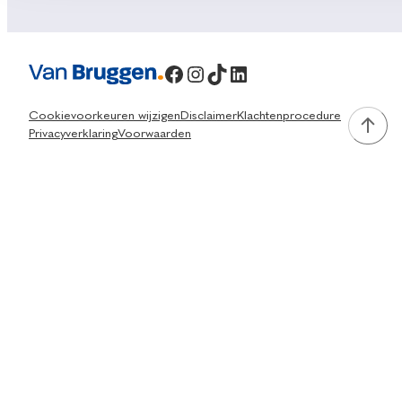
Facebook
Instagram
TikTok
LinkedIn
Cookievoorkeuren wijzigen
Disclaimer
Klachtenprocedure
Privacyverklaring
Voorwaarden