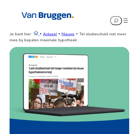
Ga
naar
Search
de
inhoud
Je bent hier:
•
Actueel
•
Nieuws
•
Tel studieschuld niet meer
mee bij bepalen maximale hypotheek