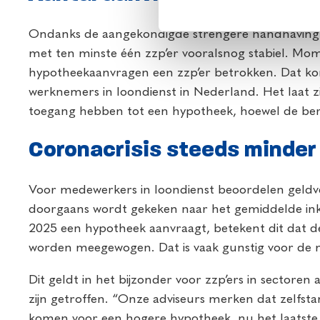
Ondanks de aangekondigde strengere handhaving b
met ten minste één zzp’er vooralsnog stabiel. Mom
hypotheekaanvragen een zzp’er betrokken. Dat ko
werknemers in loondienst in Nederland. Het laat z
toegang hebben tot een hypotheek, hoewel de berek
Coronacrisis steeds minder
Voor medewerkers in loondienst beoordelen geldverst
doorgaans wordt gekeken naar het gemiddelde ink
2025 een hypotheek aanvraagt, betekent dit dat de
worden meegewogen. Dat is vaak gunstig voor de
Dit geldt in het bijzonder voor zzp’ers in sectoren
zijn getroffen. “Onze adviseurs merken dat zelfst
komen voor een hogere hypotheek, nu het laatste 