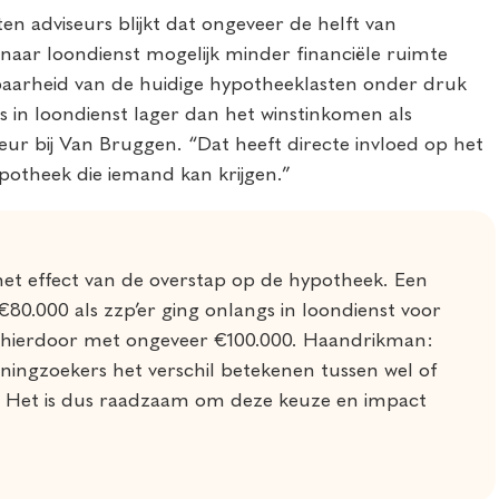
en adviseurs blijkt dat ongeveer de helft van
naar loondienst mogelijk minder financiële ruimte
baarheid van de huidige hypotheeklasten onder druk
ris in loondienst lager dan het winstinkomen als
eur bij Van Bruggen. “Dat heeft directe invloed op het
otheek die iemand kan krijgen.”
et effect van de overstap op de hypotheek. Een
€80.000 als zzp’er ging onlangs in loondienst voor
e hierdoor met ongeveer €100.000. Haandrikman:
ingzoekers het verschil betekenen tussen wel of
. Het is dus raadzaam om deze keuze en impact