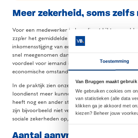
Meer zekerheid, soms zelfs
Voor een medewerker in loondienst kijkt een geldve
zzp’er het gemiddelde inkomen over de afgelopen d
inkomensstijging van een zzp’er in de afgelopen 
snel meegenomen dan bij een medewerker in loondi
Toestemming
voordeel voor iemand in loondienst is dat die vaa
economische omstandigheden.
Van Bruggen maakt gebruik
In de praktijk zien onze adviseurs in sommige uitzo
We gebruiken cookies om onze
loondienst meer kunnen lenen dan in de tijd dat ze
van statistieken (alle data v
heeft nog een ander streepje voor bij geldverstrekke
klikken ga je akkoord met o
zijn bijvoorbeeld niet verzekerd tegen arbeidsong
kiezen? Beheer jouw voorkeur
sociale zekerheden op, wat ook doorwerkt in de b
Aantal aanvragen blijft stab