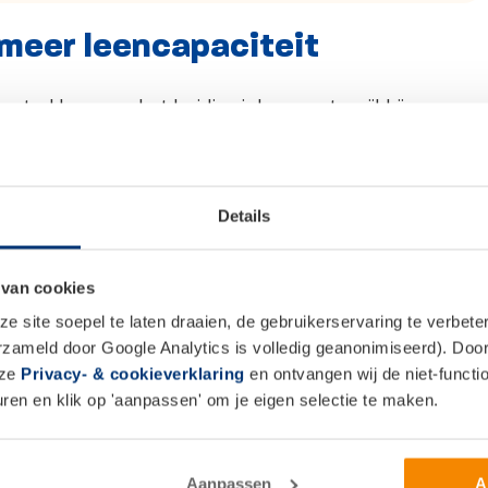
 meer leencapaciteit
rstrekker naar het huidige inkomen, terwijl bij een
rie jaar meestal het uitgangspunt is. “Een
jaren wordt door deze gemiddelde berekening minder
enst”, legt Haandrikman uit. Een ander belangrijk
Details
k minder zwaar getroffen wordt door zware
 van cookies
nderlijke zaken zelfs dat zzp’ers die overstappen naar
 site soepel te laten draaien, de gebruikerservaring te verbet
 zzp’er waren. Een zzp’er die overstapt naar loondienst
erzameld door Google Analytics is volledig geanonimiseerd). Door 
rs: in loondienst heb je meer stabiliteit. Veel zzp’ers
nze
Privacy- & cookieverklaring
en ontvangen wij de niet-functio
eschiktheid. In loondienst bouwt men automatisch
en en klik op 'aanpassen' om je eigen selectie te maken.
eoordeling door hypotheekverstrekkers.
iel
Aanpassen
A