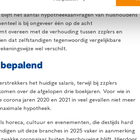
lijft het aantal hypotheekaanvragen van huishoudens
enteel is bij ongeveer één op de acht
mt overeen met de verhouding tussen zzp’ers en
ien dat zelfstandigen tegenwoordig vergelijkbare
eningswijze wel verschilt.
 bepalend
rekkers het huidige salaris, terwijl bij zzp’ers
omen over de afgelopen drie boekjaren. Voor wie in
 corona jaren 2020 en 2021 in veel gevallen niet meer
 maximale hypotheek.
 als horeca, cultuur en evenementen, die destijds hard
andigen uit deze branches in 2025 vaker in aanmerking
zwakke coronajaar buiten beschouwing blijft. Hierdoor