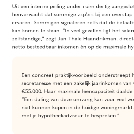
Uit een interne peiling onder ruim dertig aangeslot
henverwacht dat sommige zzp’ers bij een overstap 
ervaren. Sommigen signaleren zelfs dat de betaal
kan komen te staan. “In veel gevallen ligt het sala
zelfstandige,” zegt Jan Thale Haandrikman, direct
netto besteedbaar inkomen én op de maximale hyp
Een concreet praktijkvoorbeeld onderstreept h
secretaresse met een zakelijk jaarinkomen van 
€55.000. Haar maximale leencapaciteit daald
“Een daling van deze omvang kan voor veel won
niet kunnen kopen in de huidige woningmarkt
met je hypotheekadviseur te bespreken.”