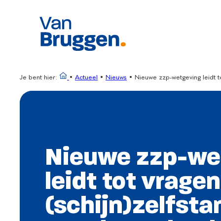
Ga
naar
de
inhoud
Je bent hier:
•
Actueel
•
Nieuws
•
Nieuwe zzp-wetgeving leidt t
Nieuwe zzp-we
leidt tot vragen
(schijn)zelfsta