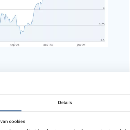
de rentevergadering van de ECB
Details
De Nederlandsche Bank, geeft in
een blog
een mooie
k (ECB).
Hij legt op een heldere manier uit waarom de
anks de stijgende inflatie.
 van cookies