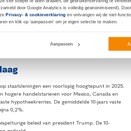
 site soepel te laten draaien, de gebruikerservaring te verbet
e van de afgelopen maand, maar vooral naar de verwachte
erzameld door Google Analytics is volledig geanonimiseerd). Door 
cente stijging van de inflatie kwam overeen met de
nze
Privacy- & cookieverklaring
en ontvangen wij de niet-functio
ie in de eurozone blijft op koers ligt om halverwege
en en klik op 'aanpassen' om je eigen selectie te maken.
r de zwakke Europese economie.
ie kans is groot, maar de bank behoud de vrijheid om
Aanpassen
A
leid van de Verenigde Staten blijft een onzekere factor
laag
e op staatsleningen een voorlopig hoogtepunt in 2025.
an hogere handelstarieven voor Mexico, Canada en
aste hypotheekrentes. De gemiddelde 10-jaars vaste
ijna 0,2%.
wispelturige beleid van president Trump. De 10-
ien gedaald.