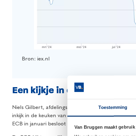
Bron: iex.nl
Een kijkje in de keuken bij 
Toestemming
Niels Gilbert, afdelingshoofd monetair beleid bij 
inkijk in de keuken van de Europese Centrale Ban
ECB in januari besloot de rente wel te verlagen, ond
Van Bruggen maakt gebruik