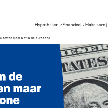
Hypotheken
Financieel
Makelaardij
de Staten maar niet in de eurozone
in de
en maar
zone