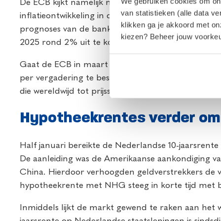
We gebruiken cookies om onze
De ECB kijkt namelijk niet alleen naar de inflati
van statistieken (alle data v
inflatieontwikkeling in de komende maanden. De re
klikken ga je akkoord met o
prognoses van de bank. Het goede nieuws: de inflat
kiezen? Beheer jouw voorkeur
2025 rond 2% uit te komen. Dit komt vooral doo
Gaat de ECB in maart de rente verder verlagen? D
per vergadering te beslissen. Vooral het handelsbe
die wereldwijd tot prijsstijgingen kan leiden.
Hypotheekrentes verder om
Half januari bereikte de Nederlandse 10-jaarsrent
De aanleiding was de Amerikaanse aankondiging v
China. Hierdoor verhoogden geldverstrekkers de v
hypotheekrente met NHG steeg in korte tijd met b
Inmiddels lijkt de markt gewend te raken aan het 
jaarsrente op Nederlandse staatsleningen is sindsd