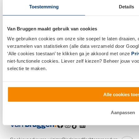
Klantenservice en contact
Toestemming
Details
Bezoek een
vestiging
bij jou in de buurt, of neem
contact met ons op.
Van Bruggen maakt gebruik van cookies
We gebruiken cookies om onze site soepel te laten draaien, 
0800 1600
verzamelen van statistieken (alle data verzameld door Googl
‘Alle cookies toestaan’ te klikken ga je akkoord met onze
Pri
info@vanbruggen.nl
niet-functionele cookies. Liever zelf kiezen? Beheer jouw vo
selectie te maken.
Alle cookies toe
Aanpassen
Facebook
Instagram
TikTok
LinkedIn