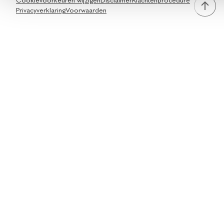
Cookievoorkeuren wijzigen
Disclaimer
Klachtenprocedure
Privacyverklaring
Voorwaarden