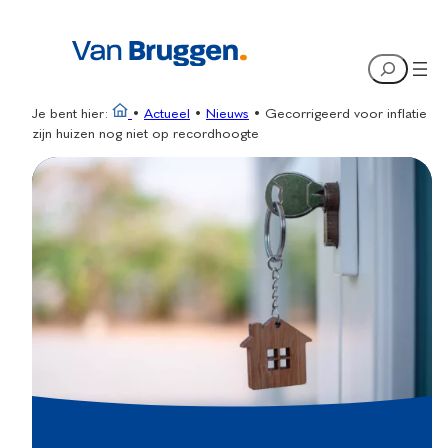
Ga
naar
Search
de
inhoud
Je bent hier:
•
Actueel
•
Nieuws
•
Gecorrigeerd voor inflatie
zijn huizen nog niet op recordhoogte