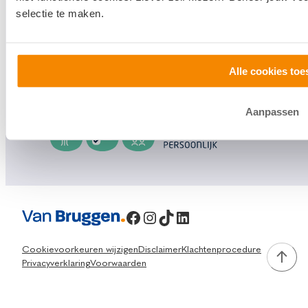
contact met ons op.
selectie te maken.
0800 1600
info@vanbruggen.nl
Alle cookies toe
Aanpassen
Facebook
Instagram
TikTok
LinkedIn
Cookievoorkeuren wijzigen
Disclaimer
Klachtenprocedure
Privacyverklaring
Voorwaarden