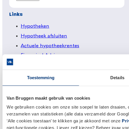
Links
Hypotheken
Hypotheek afsluiten
Actuele hypotheekrentes
Financieel Advies
Verzekeringsadvies
Makelaardij
Toestemming
Details
Huis kopen
Huis verkopen
Van Bruggen maakt gebruik van cookies
We gebruiken cookies om onze site soepel te laten draaien, 
Klantenservice en contact
verzamelen van statistieken (alle data verzameld door Googl
‘Alle cookies toestaan’ te klikken ga je akkoord met onze
Pri
Bezoek een
vestiging
bij jou in de buurt, of neem
niet-functionele cookies. Liever zelf kiezen? Beheer jouw vo