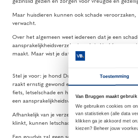
gezinslid gezien en zorgen voor vreugde en gezellig
Maar huisdieren kunnen ook schade veroorzaken, ne
verwacht.
Over het algemeen weet iedereen dat je een schad
aansprakelijkheidsverzekering als je kind ‘per ong
maakt. Maar wist je dat je ook verzekerd bent als j
Stel je voor: je hond Duuk rent uitgelaten door het
Toestemming
raakt ernstig gewond en kan maanden niet werken. 
fiets, letselschade en het inkomensverlies. Dit soor
Van Bruggen maakt gebruik
een aansprakelijkheidsverzekering onmisbaar.
We gebruiken cookies om onze
van statistieken (alle data v
Afhankelijk van je verzekering sluit je een dekking 
klikken ga je akkoord met o
klinkt, kunnen letschades snel veel hoger uitvallen
kiezen? Beheer jouw voorkeur
Een goudvis zal geen schade veroorzaken, maar gr