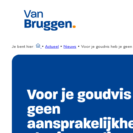
Ga
naar
de
inhoud
Je bent hier:
•
Actueel
•
Nieuws
•
Voor je goudvis heb je geen
Voor je goudvis
geen
aansprakelijkh