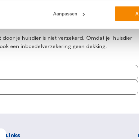
of ruiter ben je aansprakelijk als je dier schade
Aanpassen
A
 of je de juiste dekking hebt. Want vee is niet altijd
 door je huisdier is niet verzekerd. Omdat je huisdier
edt ook een inboedelverzekering geen dekking.
Links