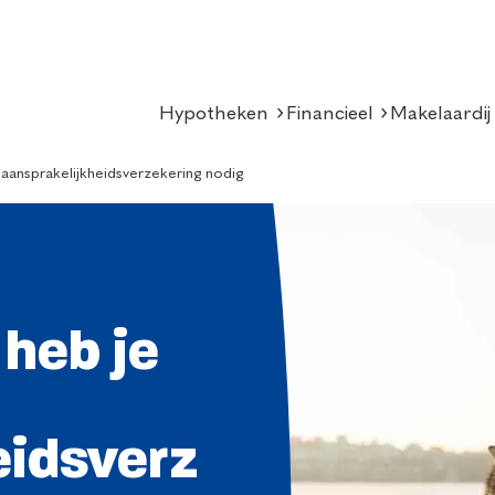
Hypotheken
Financieel
Makelaardij
 aansprakelijkheidsverzekering nodig
 heb je
eidsverz