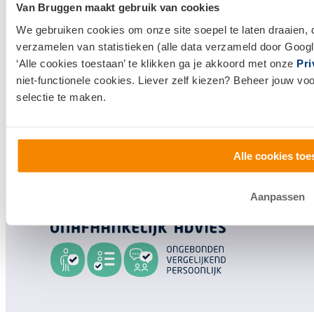
Van Bruggen maakt gebruik van cookies
Huis kopen
We gebruiken cookies om onze site soepel te laten draaien, 
Huis verkopen
verzamelen van statistieken (alle data verzameld door Googl
‘Alle cookies toestaan’ te klikken ga je akkoord met onze
Pri
Klantenservice en contact
niet-functionele cookies. Liever zelf kiezen? Beheer jouw vo
selectie te maken.
Bezoek een
vestiging
bij jou in de buurt, of neem
contact met ons op.
0800 1600
Alle cookies toe
info@vanbruggen.nl
Aanpassen