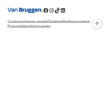
Facebook
Instagram
TikTok
LinkedIn
Cookievoorkeuren wijzigen
Disclaimer
Klachtenprocedure
Privacyverklaring
Voorwaarden