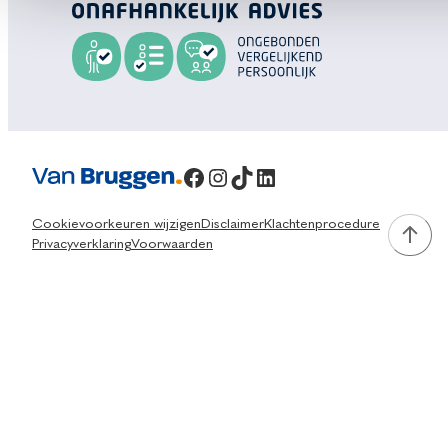
Facebook
Instagram
TikTok
LinkedIn
Cookievoorkeuren wijzigen
Disclaimer
Klachtenprocedure
Privacyverklaring
Voorwaarden