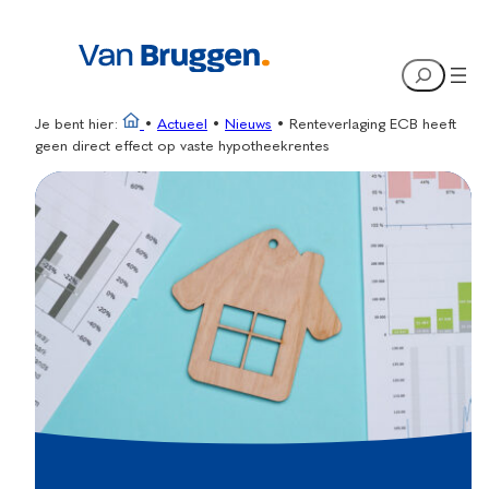
Ga
naar
Search
de
inhoud
Je bent hier:
•
Actueel
•
Nieuws
•
Renteverlaging ECB heeft
geen direct effect op vaste hypotheekrentes