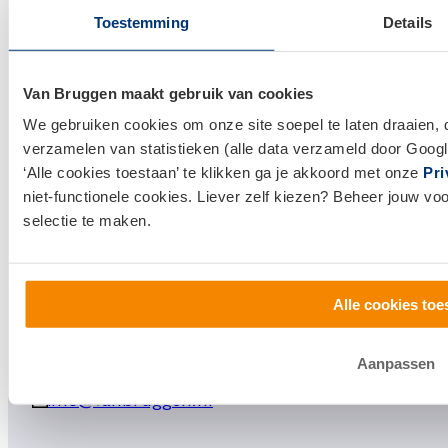
Actuele hypotheekrentes
Toestemming
Details
Financieel Advies
Verzekeringsadvies
Van Bruggen maakt gebruik van cookies
Makelaardij
We gebruiken cookies om onze site soepel te laten draaien, 
verzamelen van statistieken (alle data verzameld door Googl
Huis kopen
‘Alle cookies toestaan’ te klikken ga je akkoord met onze
Pri
Huis verkopen
niet-functionele cookies. Liever zelf kiezen? Beheer jouw vo
selectie te maken.
Klantenservice en contact
Bezoek een
vestiging
bij jou in de buurt, of neem
Alle cookies toe
contact met ons op.
0800 1600
Aanpassen
info@vanbruggen.nl