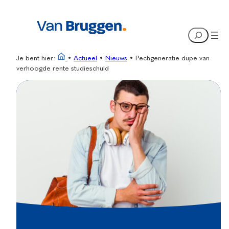
Ga
naar
Search
de
inhoud
Je bent hier:
•
Actueel
•
Nieuws
•
Pechgeneratie dupe van
verhoogde rente studieschuld