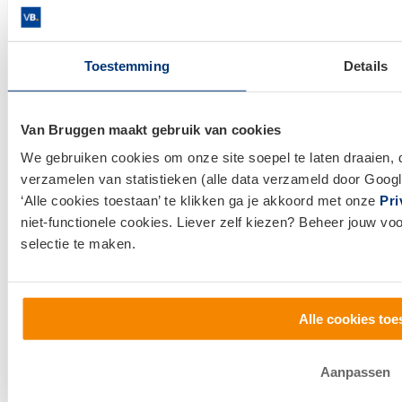
Links
Hypotheken
Toestemming
Details
Hypotheek afsluiten
Actuele hypotheekrentes
Van Bruggen maakt gebruik van cookies
Financieel Advies
We gebruiken cookies om onze site soepel te laten draaien, 
Verzekeringsadvies
verzamelen van statistieken (alle data verzameld door Googl
Makelaardij
‘Alle cookies toestaan’ te klikken ga je akkoord met onze
Pri
niet-functionele cookies. Liever zelf kiezen? Beheer jouw vo
Huis kopen
selectie te maken.
Huis verkopen
Klantenservice en contact
Alle cookies toe
Bezoek een
vestiging
bij jou in de buurt, of neem
contact met ons op.
Aanpassen