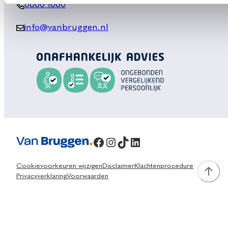
0800 1600
info@vanbruggen.nl
Facebook
Instagram
TikTok
LinkedIn
Cookievoorkeuren wijzigen
Disclaimer
Klachtenprocedure
Privacyverklaring
Voorwaarden