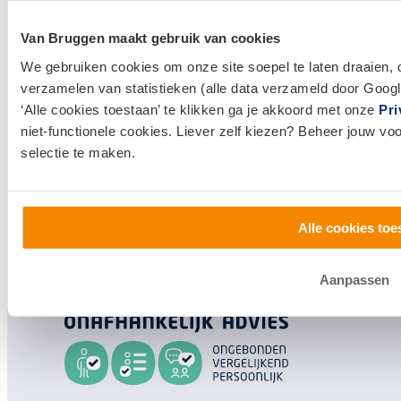
Makelaardij
Van Bruggen maakt gebruik van cookies
Huis kopen
We gebruiken cookies om onze site soepel te laten draaien, 
Huis verkopen
verzamelen van statistieken (alle data verzameld door Googl
‘Alle cookies toestaan’ te klikken ga je akkoord met onze
Pri
Klantenservice en contact
niet-functionele cookies. Liever zelf kiezen? Beheer jouw vo
selectie te maken.
Bezoek een
vestiging
bij jou in de buurt, of neem
contact met ons op.
Alle cookies toe
0800 1600
info@vanbruggen.nl
Aanpassen