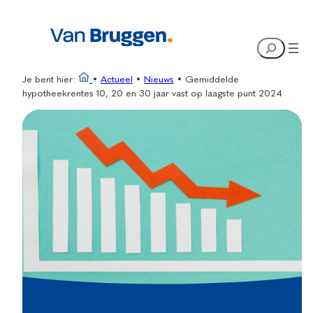
Ga
naar
Search
de
inhoud
Je bent hier:
•
Actueel
•
Nieuws
•
Gemiddelde
hypotheekrentes 10, 20 en 30 jaar vast op laagste punt 2024