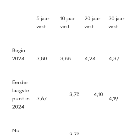
5 jaar
10 jaar
20 jaar
30 jaar
vast
vast
vast
vast
Begin
2024
3,80
3,88
4,24
4,37
Eerder
laagste
3,78
4,10
punt in
3,67
4,19
2024
Nu
3,78