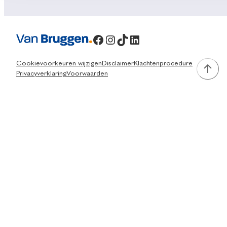
Facebook
Instagram
TikTok
LinkedIn
Cookievoorkeuren wijzigen
Disclaimer
Klachtenprocedure
Privacyverklaring
Voorwaarden