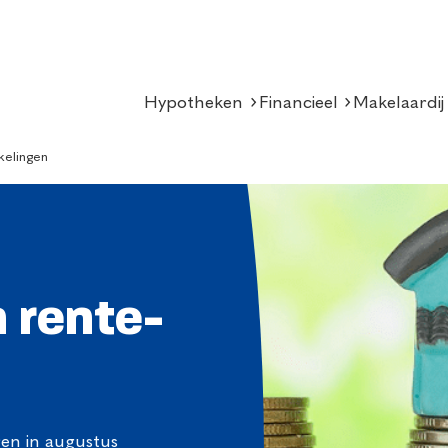
Hypotheken
Financieel
Makelaardij
kelingen
 rente-
en in augustus