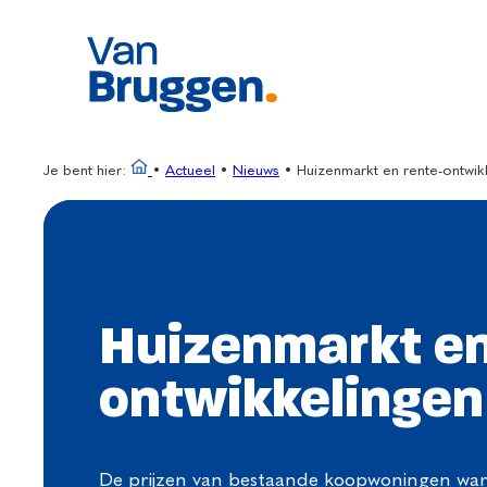
Ga
naar
de
inhoud
Je bent hier:
•
Actueel
•
Nieuws
•
Huizenmarkt en rente-ontwik
Huizenmarkt en
ontwikkelingen
De prijzen van bestaande koopwoningen war