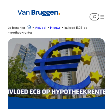
Ga
naar
Search
de
inhoud
Je bent hier:
•
Actueel
•
Nieuws
•
Invloed ECB op
hypotheekrentes