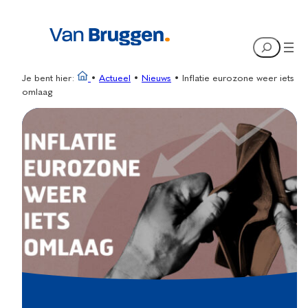
Ga
naar
Search
de
inhoud
Je bent hier:
•
Actueel
•
Nieuws
•
Inflatie eurozone weer iets
omlaag