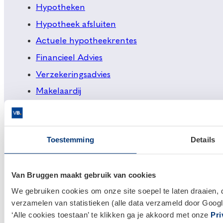
Hypotheken
Hypotheek afsluiten
Actuele hypotheekrentes
Financieel Advies
Verzekeringsadvies
Makelaardij
Huis kopen
Huis verkopen
Toestemming
Details
Klantenservice en contact
Bezoek een
vestiging
bij jou in de buurt, of neem
Van Bruggen maakt gebruik van cookies
contact met ons op.
We gebruiken cookies om onze site soepel te laten draaien, 
verzamelen van statistieken (alle data verzameld door Googl
0800 1600
‘Alle cookies toestaan’ te klikken ga je akkoord met onze
Pri