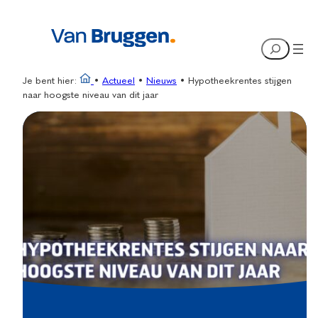
Ga
naar
Search
de
inhoud
Je bent hier:
•
Actueel
•
Nieuws
•
Hypotheekrentes stijgen
naar hoogste niveau van dit jaar