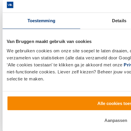
Actuele hypotheekrentes
Financieel Advies
Toestemming
Details
Verzekeringsadvies
Makelaardij
Van Bruggen maakt gebruik van cookies
Huis kopen
We gebruiken cookies om onze site soepel te laten draaien, 
verzamelen van statistieken (alle data verzameld door Googl
Huis verkopen
‘Alle cookies toestaan’ te klikken ga je akkoord met onze
Pri
niet-functionele cookies. Liever zelf kiezen? Beheer jouw vo
Klantenservice en contact
selectie te maken.
Bezoek een
vestiging
bij jou in de buurt, of neem
contact met ons op.
Alle cookies toe
0800 1600
info@vanbruggen.nl
Aanpassen