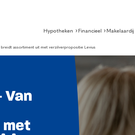
Hypotheken
Financieel
Makelaardij
eidt assortiment uit met verzilverpropositie Levius
 Van
t met