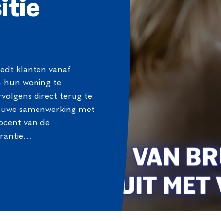
itie
edt klanten vanaf
n hun woning te
rvolgens direct terug te
nieuwe samenwerking met
rocent van de
arantie…