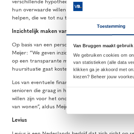
verschillende hypotheekmogelijkheden voor senior
hun overwaarde willen verzilveren. Maar met deze
helpen, die we tot nu toe niet optimaal konden be
Toestemming
Inzichtelijk maken van de financiële mogelijkhed
Op basis van een persoonlijk plan wordt uitgezocht
Van Bruggen maakt gebruik
Meijer: “We geven inzicht in de nieuwe huursitua
We gebruiken cookies om onze
op een transparante manier duidelijk wat het verz
van statistieken (alle data v
huursituatie gaat kosten.”
klikken ga je akkoord met o
kiezen? Beheer jouw voorkeur
Los van eventuele financiële voordelen worden een
senioren die graag in hun eigen huis willen blijve
willen zijn voor het onderhoud. Ook om die reden 
van wonen”, aldus Meijer.
Levius
Levius is een Nederlands bedrijf dat zich richt op 