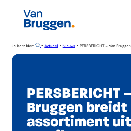
Ga
naar
de
inhoud
Je bent hier:
•
Actueel
•
Nieuws
•
PERSBERICHT – Van Bruggen br
PERSBERICHT –
Bruggen breidt
assortiment ui