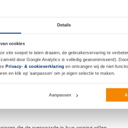
en die willen verhuizen, verbouwen, verduurzamen of
 uitbreiding kunnen we echt een specifieke groep
dienen.”
Details
en
 of deze constructie een goede optie is voor de senior.
 van cookies
tie en de financiële aandachtspunten Zodoende wordt
 site soepel te laten draaien, de gebruikerservaring te verbet
ilveren van de overwaarde oplevert, maar ook wat de
erzameld door Google Analytics is volledig geanonimiseerd). Door 
nze
Privacy- & cookieverklaring
en ontvangen wij de niet-functio
en en klik op 'aanpassen' om je eigen selectie te maken.
 aantal zorgen uit handen genomen. “Er zijn veel
n wonen, maar bijvoorbeeld niet meer verantwoordelijk
zorgt deze verzilverpropositie voor een zorgeloze vorm
Aanpassen
A
senioren die de overwaarde in hun woning willen