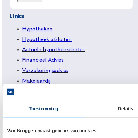
Links
Hypotheken
Hypotheek afsluiten
Actuele hypotheekrentes
Financieel Advies
Verzekeringsadvies
Makelaardij
Huis kopen
Huis verkopen
Toestemming
Details
Klantenservice en contact
Van Bruggen maakt gebruik van cookies
Bezoek een
vestiging
bij jou in de buurt, of neem