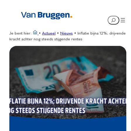
Ga
naar
Search
de
inhoud
Je bent hier:
•
Actueel
•
Nieuws
•
Inflatie bijna 12%; drijvende
kracht achter nog steeds stijgende rentes