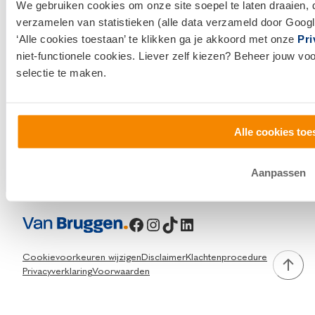
contact met ons op.
We gebruiken cookies om onze site soepel te laten draaien, 
verzamelen van statistieken (alle data verzameld door Googl
0800 1600
‘Alle cookies toestaan’ te klikken ga je akkoord met onze
Pri
niet-functionele cookies. Liever zelf kiezen? Beheer jouw vo
info@vanbruggen.nl
selectie te maken.
Alle cookies toe
Aanpassen
Facebook
Instagram
TikTok
LinkedIn
Cookievoorkeuren wijzigen
Disclaimer
Klachtenprocedure
Privacyverklaring
Voorwaarden