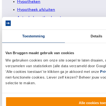
Hypotheken
Hypotheek afsluiten
Actuele hypotheekrentes
Financieel Advies
Verzekeringsadvies
Toestemming
Details
Makelaardij
Huis kopen
Van Bruggen maakt gebruik van cookies
Huis verkopen
We gebruiken cookies om onze site soepel te laten draaien, 
verzamelen van statistieken (alle data verzameld door Googl
Klantenservice en contact
‘Alle cookies toestaan’ te klikken ga je akkoord met onze
Pri
niet-functionele cookies. Liever zelf kiezen? Beheer jouw vo
Bezoek een
vestiging
bij jou in de buurt, of neem
selectie te maken.
contact met ons op.
0800 1600
Alle cookies toe