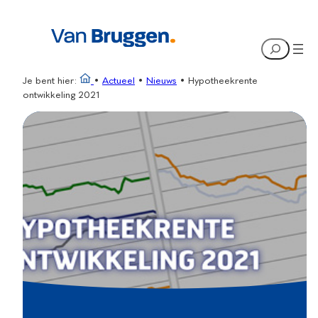
Ga
naar
Search
de
inhoud
Je bent hier:
•
Actueel
•
Nieuws
•
Hypotheekrente
ontwikkeling 2021