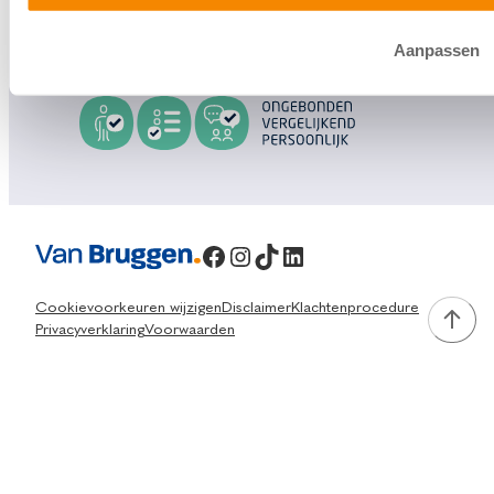
info@vanbruggen.nl
Aanpassen
Facebook
Instagram
TikTok
LinkedIn
Cookievoorkeuren wijzigen
Disclaimer
Klachtenprocedure
Privacyverklaring
Voorwaarden