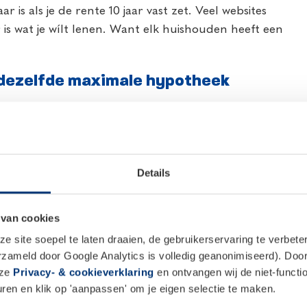
 is als je de rente 10 jaar vast zet. Veel websites
 is wat je wílt lenen. Want elk huishouden heeft een
 dezelfde maximale hypotheek
verschillende uitgavenpatronen, maar wel dezelfde
 Inkomens van € 4.000 en € 2.000 per maand.
Details
n 6 jaar). Inkomens van € 4.000 en € 2.000 per maand.
inderopvang.
 van cookies
n 6 jaar). Inkomens van € 4.000 en € 2.000 per maand.
 opa en oma.
 site soepel te laten draaien, de gebruikerservaring te verbet
erzameld door Google Analytics is volledig geanonimiseerd). Door 
kers alle drie evenveel lenen. Maar hoeveel geld elk
nze
Privacy- & cookieverklaring
en ontvangen wij de niet-functio
n woonlasten te besteden, verschilt. Kinderen
en en klik op 'aanpassen' om je eigen selectie te maken.
ang gaan. Het eerste huishouden zal veel meer geld