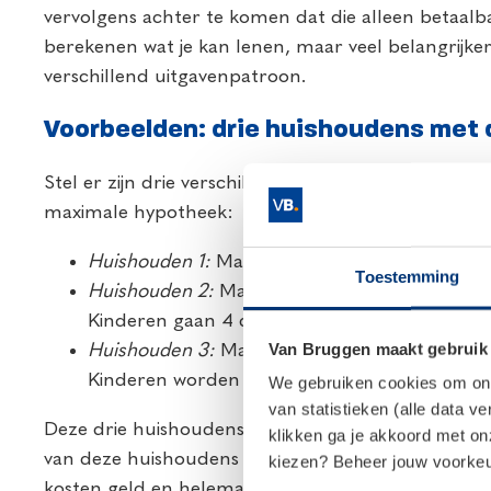
vervolgens achter te komen dat die alleen betaalbaar
berekenen wat je kan lenen, maar veel belangrijker
verschillend uitgavenpatroon.
Voorbeelden: drie huishoudens met
Stel er zijn drie verschillende huishoudens, drie 
maximale hypotheek:
Huishouden 1:
Man en vrouw, geen kinderen.
Toestemming
Huishouden 2:
Man en vrouw, 2 kinderen (3 e
Kinderen gaan 4 dagen in de week naar de k
Van Bruggen maakt gebruik
Huishouden 3:
Man en vrouw, 2 kinderen (3 e
Kinderen worden na school opgevangen door
We gebruiken cookies om onze
van statistieken (alle data v
Deze drie huishoudens kunnen volgens geldverstrek
klikken ga je akkoord met o
van deze huishoudens per maand overhouden om aa
kiezen? Beheer jouw voorkeur
kosten geld en helemaal als ze naar de kinderopv