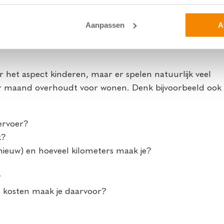
 2 en zou zich een hogere hypotheek kunnen
Aanpassen
A
 het aspect kinderen, maar er spelen natuurlijk veel
per maand overhoudt voor wonen. Denk bijvoorbeeld ook
ervoer?
k?
/nieuw) en hoeveel kilometers maak je?
?
l kosten maak je daarvoor?