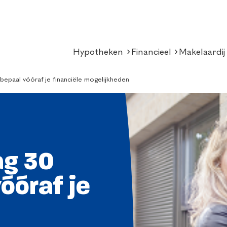
Hypotheken
Financieel
Makelaardij
epaal vóóraf je financiële mogelijkheden
ag 30
óóraf je