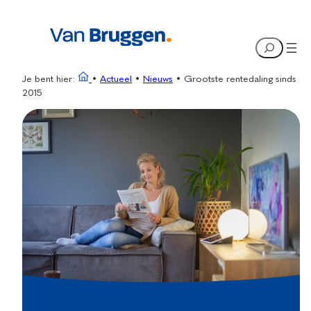
Ga
naar
Search
de
inhoud
Je bent hier:
•
Actueel
•
Nieuws
•
Grootste rentedaling sinds
2015