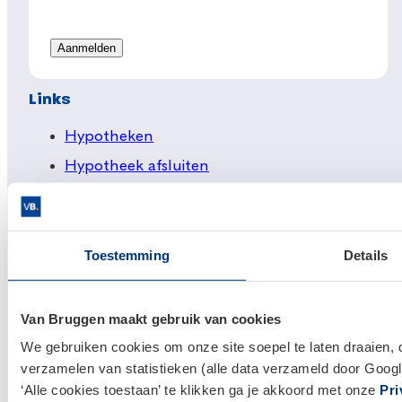
Links
Hypotheken
Hypotheek afsluiten
Actuele hypotheekrentes
Financieel Advies
Toestemming
Details
Verzekeringsadvies
Makelaardij
Huis kopen
Van Bruggen maakt gebruik van cookies
We gebruiken cookies om onze site soepel te laten draaien, 
Huis verkopen
verzamelen van statistieken (alle data verzameld door Googl
‘Alle cookies toestaan’ te klikken ga je akkoord met onze
Pri
Klantenservice en contact