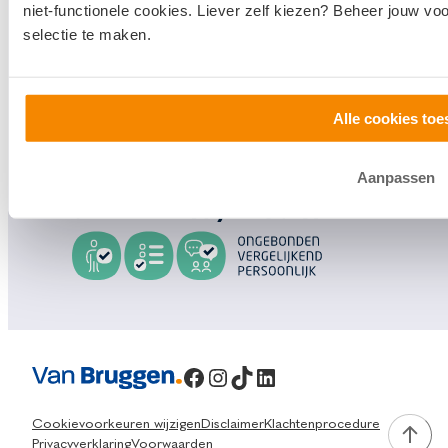
niet-functionele cookies. Liever zelf kiezen? Beheer jouw vo
selectie te maken.
Bezoek een
vestiging
bij jou in de buurt, of neem
contact met ons op.
0800 1600
Alle cookies toe
info@vanbruggen.nl
Aanpassen
Facebook
Instagram
TikTok
LinkedIn
Cookievoorkeuren wijzigen
Disclaimer
Klachtenprocedure
Privacyverklaring
Voorwaarden