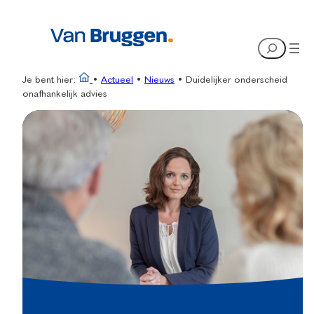
Ga
naar
Search
de
inhoud
Je bent hier:
•
Actueel
•
Nieuws
•
Duidelijker onderscheid
onafhankelijk advies