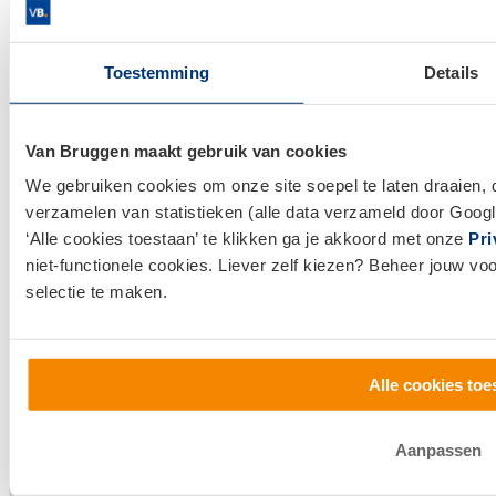
Verzekeringsadvies
Makelaardij
Toestemming
Details
Huis kopen
Huis verkopen
Van Bruggen maakt gebruik van cookies
Klantenservice en contact
We gebruiken cookies om onze site soepel te laten draaien, 
verzamelen van statistieken (alle data verzameld door Googl
Bezoek een
vestiging
bij jou in de buurt, of neem
‘Alle cookies toestaan’ te klikken ga je akkoord met onze
Pri
contact met ons op.
niet-functionele cookies. Liever zelf kiezen? Beheer jouw vo
selectie te maken.
0800 1600
info@vanbruggen.nl
Alle cookies toe
Aanpassen