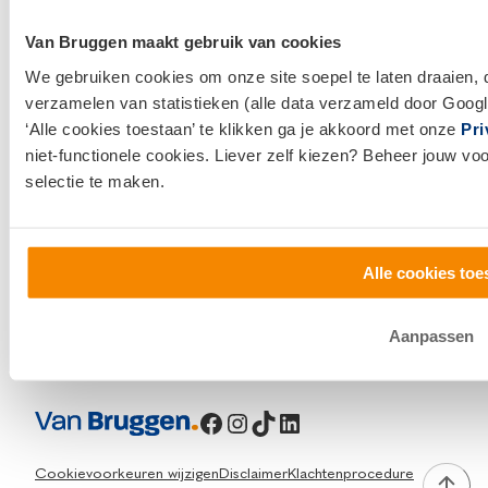
Klantenservice en contact
Van Bruggen maakt gebruik van cookies
Bezoek een
vestiging
bij jou in de buurt, of neem
We gebruiken cookies om onze site soepel te laten draaien, 
contact met ons op.
verzamelen van statistieken (alle data verzameld door Googl
‘Alle cookies toestaan’ te klikken ga je akkoord met onze
Pri
0800 1600
niet-functionele cookies. Liever zelf kiezen? Beheer jouw vo
info@vanbruggen.nl
selectie te maken.
Alle cookies toe
Aanpassen
Facebook
Instagram
TikTok
LinkedIn
Cookievoorkeuren wijzigen
Disclaimer
Klachtenprocedure