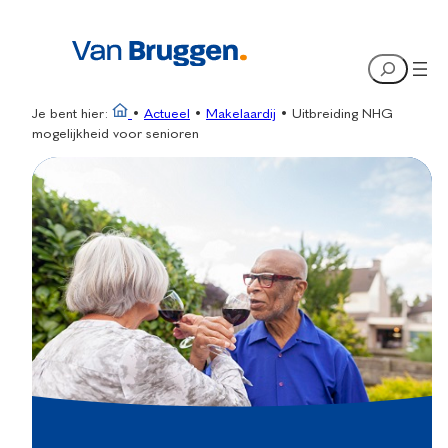
Ga
naar
Search
de
inhoud
Je bent hier:
•
Actueel
•
Makelaardij
•
Uitbreiding NHG
mogelijkheid voor senioren