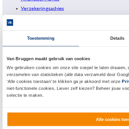
Verzekeringsadvies
Makelaardij
Huis kopen
Huis verkopen
Toestemming
Details
Klantenservice en contact
Van Bruggen maakt gebruik van cookies
Bezoek een
vestiging
bij jou in de buurt, of neem
We gebruiken cookies om onze site soepel te laten draaien, 
contact met ons op.
verzamelen van statistieken (alle data verzameld door Googl
‘Alle cookies toestaan’ te klikken ga je akkoord met onze
Pri
0800 1600
niet-functionele cookies. Liever zelf kiezen? Beheer jouw vo
selectie te maken.
info@vanbruggen.nl
Alle cookies toe