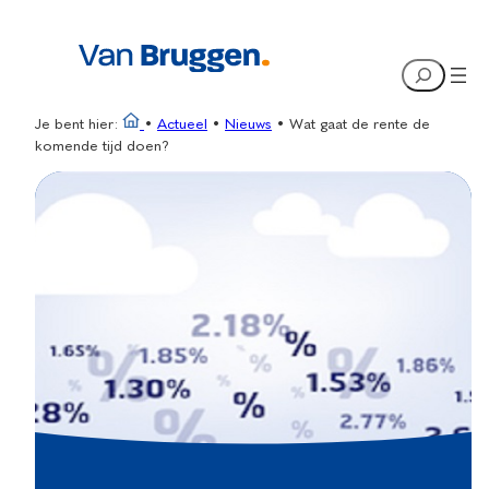
Ga
naar
Search
de
inhoud
Je bent hier:
•
Actueel
•
Nieuws
•
Wat gaat de rente de
komende tijd doen?