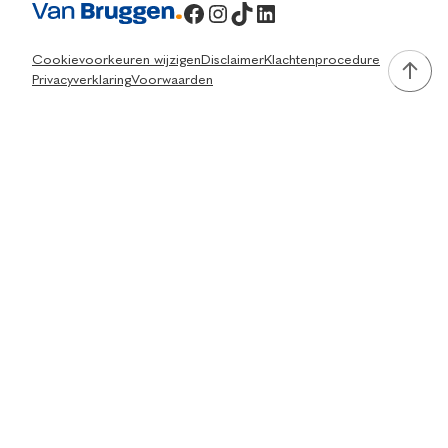
Facebook
Instagram
TikTok
LinkedIn
Cookievoorkeuren wijzigen
Disclaimer
Klachtenprocedure
Privacyverklaring
Voorwaarden