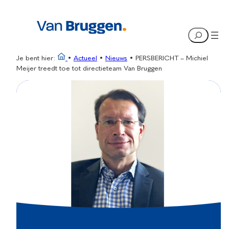
Ga
naar
Search
de
inhoud
Je bent hier:
•
Actueel
•
Nieuws
•
PERSBERICHT – Michiel
Meijer treedt toe tot directieteam Van Bruggen