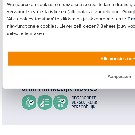
We gebruiken cookies om onze site soepel te laten draaien, 
Huis verkopen
verzamelen van statistieken (alle data verzameld door Googl
‘Alle cookies toestaan’ te klikken ga je akkoord met onze
Pri
Klantenservice en contact
niet-functionele cookies. Liever zelf kiezen? Beheer jouw vo
selectie te maken.
Bezoek een
vestiging
bij jou in de buurt, of neem
contact met ons op.
0800 1600
Alle cookies toe
info@vanbruggen.nl
Aanpassen