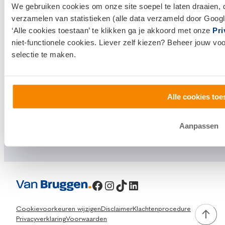
We gebruiken cookies om onze site soepel te laten draaien, 
Bezoek een
vestiging
bij jou in de buurt, of neem
verzamelen van statistieken (alle data verzameld door Googl
contact met ons op.
‘Alle cookies toestaan’ te klikken ga je akkoord met onze
Pri
niet-functionele cookies. Liever zelf kiezen? Beheer jouw vo
0800 1600
selectie te maken.
info@vanbruggen.nl
Alle cookies toe
Aanpassen
Facebook
Instagram
TikTok
LinkedIn
Cookievoorkeuren wijzigen
Disclaimer
Klachtenprocedure
Privacyverklaring
Voorwaarden