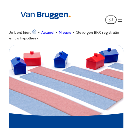
Ga
naar
Search
de
inhoud
Je bent hier:
•
Actueel
•
Nieuws
•
Gevolgen BKR registratie
en uw hypotheek