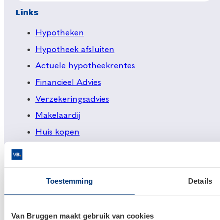
Links
Hypotheken
Hypotheek afsluiten
Actuele hypotheekrentes
Financieel Advies
Verzekeringsadvies
Makelaardij
Huis kopen
Huis verkopen
Klantenservice en contact
Toestemming
Details
Bezoek een
vestiging
bij jou in de buurt, of neem
contact met ons op.
Van Bruggen maakt gebruik van cookies