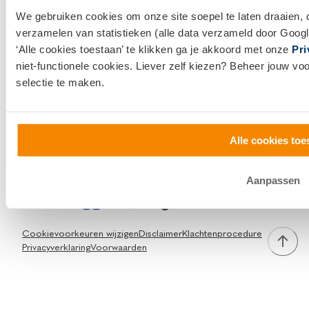
0800 1600
We gebruiken cookies om onze site soepel te laten draaien, 
verzamelen van statistieken (alle data verzameld door Googl
info@vanbruggen.nl
‘Alle cookies toestaan’ te klikken ga je akkoord met onze
Pri
niet-functionele cookies. Liever zelf kiezen? Beheer jouw vo
selectie te maken.
Alle cookies toe
Aanpassen
Facebook
Instagram
TikTok
LinkedIn
Cookievoorkeuren wijzigen
Disclaimer
Klachtenprocedure
Privacyverklaring
Voorwaarden