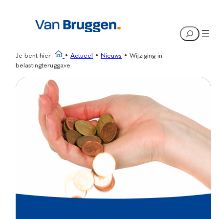
Ga
naar
Search
de
inhoud
Je bent hier:
•
Actueel
•
Nieuws
•
Wijziging in
belastingteruggave