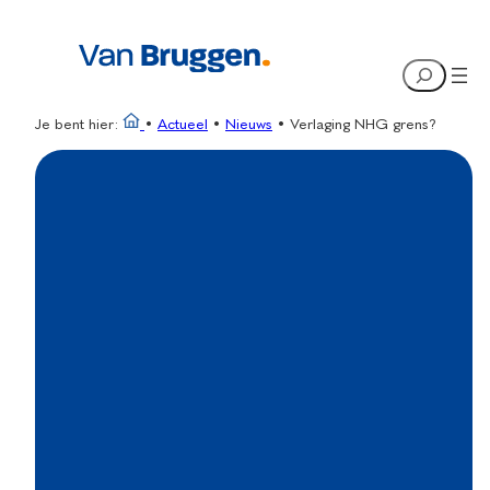
Ga
naar
Search
de
inhoud
Je bent hier:
•
Actueel
•
Nieuws
•
Verlaging NHG grens?