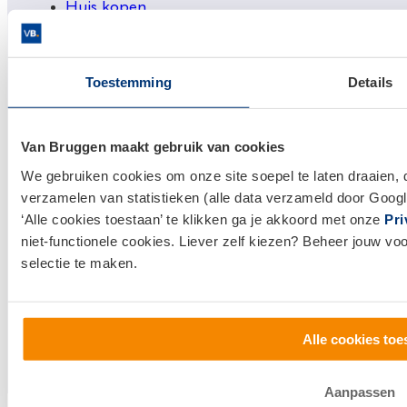
Huis kopen
Huis verkopen
Toestemming
Details
Klantenservice en contact
Bezoek een
vestiging
bij jou in de buurt, of neem
Van Bruggen maakt gebruik van cookies
contact met ons op.
We gebruiken cookies om onze site soepel te laten draaien, 
0800 1600
verzamelen van statistieken (alle data verzameld door Googl
‘Alle cookies toestaan’ te klikken ga je akkoord met onze
Pri
info@vanbruggen.nl
niet-functionele cookies. Liever zelf kiezen? Beheer jouw vo
selectie te maken.
Alle cookies toe
Aanpassen