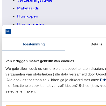
Verzekeringsadvies
Makelaardij
Huis kopen
Huis verkopen
Klantenservice en contact
Toestemming
Details
Bezoek een
vestiging
bij jou in de buurt, of neem
contact met ons op.
Van Bruggen maakt gebruik van cookies
0800 1600
We gebruiken cookies om onze site soepel te laten draaien, 
verzamelen van statistieken (alle data verzameld door Googl
info@vanbruggen.nl
‘Alle cookies toestaan’ te klikken ga je akkoord met onze
Pri
niet-functionele cookies. Liever zelf kiezen? Beheer jouw vo
selectie te maken.