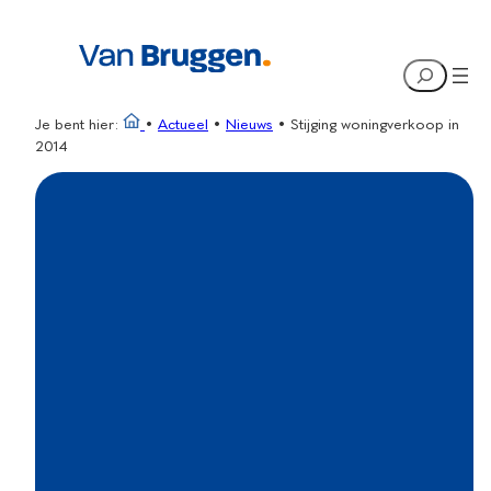
Ga
naar
Search
de
inhoud
Je bent hier:
•
Actueel
•
Nieuws
•
Stijging woningverkoop in
2014