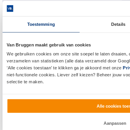
Links
Hypotheken
Toestemming
Details
Hypotheek afsluiten
Actuele hypotheekrentes
Van Bruggen maakt gebruik van cookies
Financieel Advies
We gebruiken cookies om onze site soepel te laten draaien, 
Verzekeringsadvies
verzamelen van statistieken (alle data verzameld door Googl
Makelaardij
‘Alle cookies toestaan’ te klikken ga je akkoord met onze
Pri
niet-functionele cookies. Liever zelf kiezen? Beheer jouw vo
Huis kopen
selectie te maken.
Huis verkopen
Klantenservice en contact
Alle cookies toe
Bezoek een
vestiging
bij jou in de buurt, of neem
contact met ons op.
Aanpassen