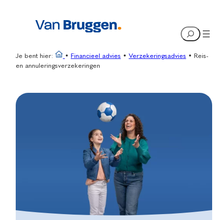
Ga
naar
Search
de
inhoud
Je bent hier:
•
Financieel advies
•
Verzekeringsadvies
•
Reis-
en annuleringsverzekeringen