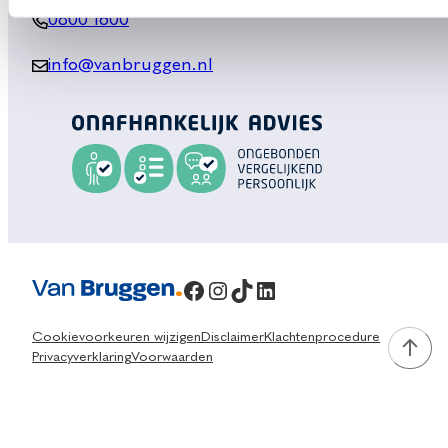
0800 1600
info@vanbruggen.nl
Facebook
Instagram
TikTok
LinkedIn
Cookievoorkeuren wijzigen
Disclaimer
Klachtenprocedure
Privacyverklaring
Voorwaarden